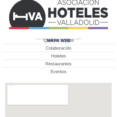
Quiénes somos
MAPA WEB
Colaboración
Hoteles
Restaurantes
Eventos