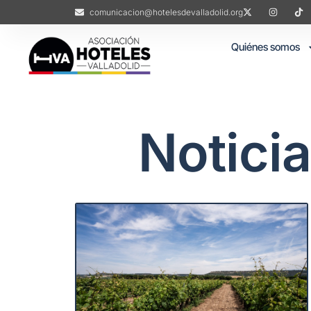
comunicacion@hotelesdevalladolid.org
Quiénes somos
Notici