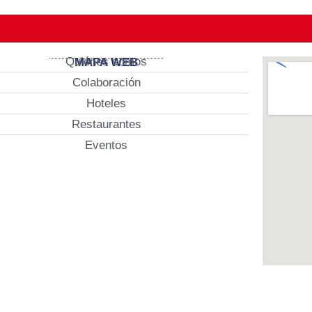
Quiénes somos
MAPA WEB
Colaboración
Hoteles
Restaurantes
Eventos